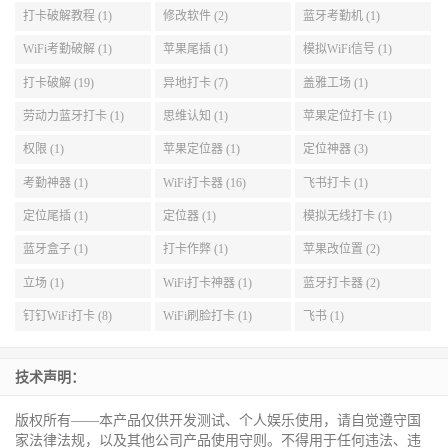
打卡破解教程 (1)
修改软件 (2)
蓝牙考勤机 (1)
WiFi考勤破解 (1)
苹果尾插 (1)
模拟WiFi信号 (1)
打卡破解 (19)
异地打卡 (7)
盖雅工场 (1)
劳动力蓝牙打卡 (1)
思维认知 (1)
苹果定位打卡 (1)
权限 (1)
苹果定位器 (1)
定位神器 (3)
考勤神器 (1)
WiFi打卡器 (16)
飞书打卡 (1)
定位尾插 (1)
定位器 (1)
模拟无线打卡 (1)
蓝牙盒子 (1)
打卡作弊 (1)
苹果改位置 (2)
立场 (1)
WiFi打卡神器 (1)
蓝牙打卡器 (2)
钉钉WiFi打卡 (8)
WiFi刷脸打卡 (1)
飞书 (1)
技术声明：
版权所有——本产品仅供开发测试、个人娱乐使用，请自觉遵守国
家法律法规，以及其他公司产品使用守则。不得用于任何违法、违