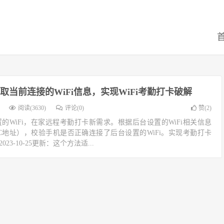
取当前连接的WiFi信息，实现WiFi考勤打卡破解
阅读(3630)
评论(0)
赞(
2
)
的WiFi，在家远程考勤打卡新需求。根据后台设置的WiFi相关信息
AC地址），校验手机是否正确连接了后台设置的WiFi。实现考勤打卡
3-10-25更新：这个方法适...