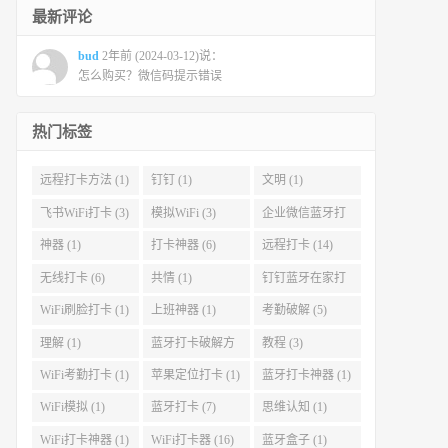
最新评论
bud
2年前 (2024-03-12)说：
怎么购买？微信码提示错误
热门标签
远程打卡方法 (1)
钉钉 (1)
文明 (1)
飞书WiFi打卡 (3)
模拟WiFi (3)
企业微信蓝牙打
卡 (1)
神器 (1)
打卡神器 (6)
远程打卡 (14)
无线打卡 (6)
共情 (1)
钉钉蓝牙在家打
卡 (1)
WiFi刷脸打卡 (1)
上班神器 (1)
考勤破解 (5)
理解 (1)
蓝牙打卡破解方
教程 (3)
法 (1)
WiFi考勤打卡 (1)
苹果定位打卡 (1)
蓝牙打卡神器 (1)
WiFi模拟 (1)
蓝牙打卡 (7)
思维认知 (1)
WiFi打卡神器 (1)
WiFi打卡器 (16)
蓝牙盒子 (1)